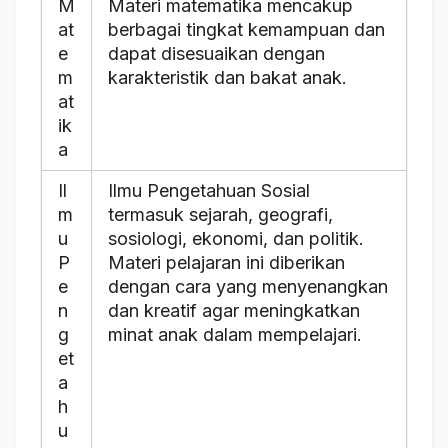
M
Materi matematika mencakup
at
berbagai tingkat kemampuan dan
e
dapat disesuaikan dengan
m
karakteristik dan bakat anak.
at
ik
a
Il
Ilmu Pengetahuan Sosial
m
termasuk sejarah, geografi,
u
sosiologi, ekonomi, dan politik.
P
Materi pelajaran ini diberikan
e
dengan cara yang menyenangkan
n
dan kreatif agar meningkatkan
g
minat anak dalam mempelajari.
et
a
h
u