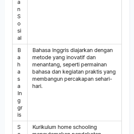
a
n
S
o
si
al
B
Bahasa Inggris diajarkan dengan
a
metode yang inovatif dan
h
menantang, seperti permainan
a
bahasa dan kegiatan praktis yang
s
membangun percakapan sehari-
a
hari.
In
g
gr
is
S
Kurikulum home schooling