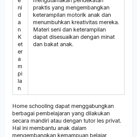
e
mengutamakan pendekatan
ni
praktis yang mengembangkan
d
keterampilan motorik anak dan
a
menumbuhkan kreativitas mereka.
n
Materi seni dan keterampilan
K
dapat disesuaikan dengan minat
et
dan bakat anak.
er
a
m
pi
la
n
Home schooling dapat menggabungkan
berbagai pembelajaran yang dilakukan
secara mandiri atau dengan tutor les privat.
Hal ini membantu anak dalam
mengembangkan kemampuan belajar