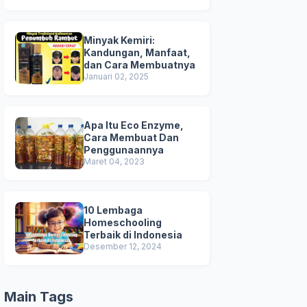
Minyak Kemiri:
Kandungan, Manfaat,
dan Cara Membuatnya
Januari 02, 2025
Apa Itu Eco Enzyme,
Cara Membuat Dan
Penggunaannya
Maret 04, 2023
10 Lembaga
Homeschooling
Terbaik di Indonesia
Desember 12, 2024
Main Tags