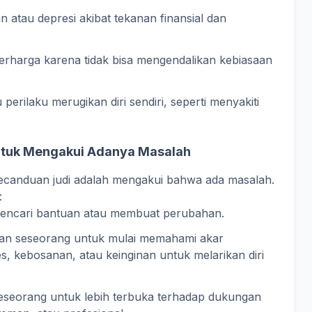
tau depresi akibat tekanan finansial dan
berharga karena tidak bisa mengendalikan kebiasaan
perilaku merugikan diri sendiri, seperti menyakiti
untuk Mengakui Adanya Masalah
ecanduan judi adalah mengakui bahwa ada masalah.
:
mencari bantuan atau membuat perubahan.
n seseorang untuk mulai memahami akar
s, kebosanan, atau keinginan untuk melarikan diri
eseorang untuk lebih terbuka terhadap dukungan