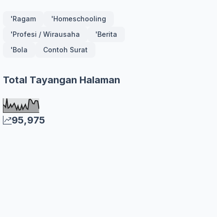
'Ragam
'Homeschooling
'Profesi / Wirausaha
'Berita
'Bola
Contoh Surat
Total Tayangan Halaman
95,975