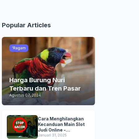
Popular Articles
'Ragam
Harga Burung Nuri
Terbaru dan Tren Pasar
Agustus 07, 2024
Cara Menghilangkan
Kecanduan Main Slot
Judi Online -
Terlengkap
Januari 31, 2025