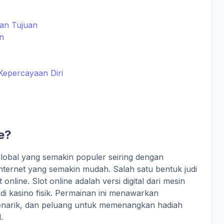
dan Tujuan
n
Kepercayaan Diri
ne?
global yang semakin populer seiring dengan
ternet yang semakin mudah. Salah satu bentuk judi
 online. Slot online adalah versi digital dari mesin
 di kasino fisik. Permainan ini menawarkan
narik, dan peluang untuk memenangkan hadiah
.