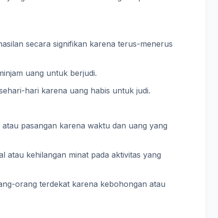
asilan secara signifikan karena terus-menerus
injam uang untuk berjudi.
hari-hari karena uang habis untuk judi.
, atau pasangan karena waktu dan uang yang
ial atau kehilangan minat pada aktivitas yang
rang-orang terdekat karena kebohongan atau